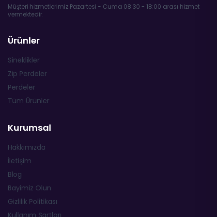
Müşteri hizmetlerimiz Pazartesi - Cuma 08:30 - 18:00 arası hizmet
vermektedir.
Ürünler
Sineklikler
Zip Perdeler
Perdeler
Tüm Ürünler
Kurumsal
Hakkımızda
İletişim
Blog
Bayimiz Olun
Gizlilik Politikası
Kullanım Şartları