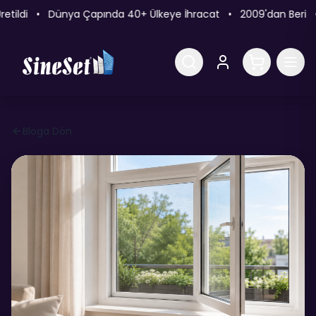
retildi • Dünya Çapında 40+ Ülkeye İhracat • 2009'dan Beri • 
Bloga Dön