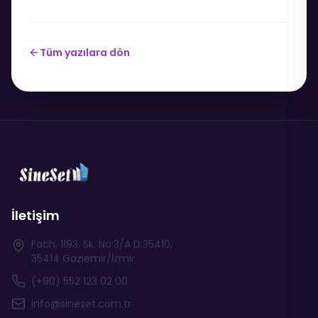
Tüm yazılara dön
İletişim
Fatih, 1193. Sk. No:3/A D:35410,
35414 Gaziemir/İzmir
(+90) 552 123 02 00
info@sineset.com.tr