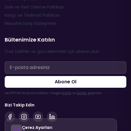
İade ve Geri Ödeme Politikası
Kargo ve Teslimat Politikası
Mesafeli Satış Sözleşmesi
Bültenimize Katılın
Özel teklifler ve güncellemeler için abone olun
Abone Ol
reCAPTCHA ile korunmaktadır. Google
Gizlilik
ve
Şartlar
geçerlidir.
Bizi Takip Edin
Çerez Ayarları