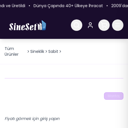
ndı ve Üretildi • Dünya Çapında 40+ Ülkeye İhracat • 2009'dan
Tüm
İçten & Dıştan Takma Sabit
Sineklik
Sabit
Ürünler
Sineklik
İçten & Dıştan Takma
Montaj
Sabit Sineklik
Fiyatı görmek için giriş yapın