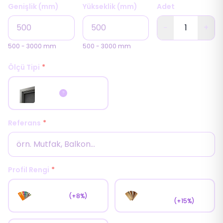
Genişlik (mm)
Yükseklik (mm)
Adet
−
+
500
-
3000
mm
500
-
3000
mm
Ölçü Tipi
*
İç Ölçü
?
Referans
*
Profil Rengi
*
Ahşap
RAL Rengi
(+8%)
Kaplama
(+15%)