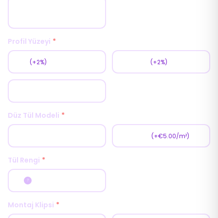
Beyaz
Profil Yüzeyi
*
Mat
Tekstüre
(+2%)
(+2%)
Parlak
Düz Tül Modeli
*
Standart Tül
Kedi Tülü
(+€5.00/m²)
Tül Rengi
*
Gri
?
Montaj Klipsi
*