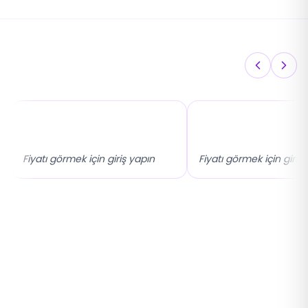
Bunları da Beğenebilirsiniz
17x25 Portatif Sabit
30mm 90° İçten ve 
Sineklik
Montaj Plise Sinekli
Fiyatı görmek için giriş yapın
Fiyatı görmek için giriş